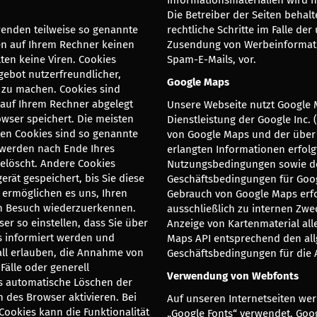
Die Betreiber der Seiten behalt
wenden teilweise so genannte
rechtliche Schritte im Falle de
en auf Ihrem Rechner keinen
Zusendung von Werbeinformat
ten keine Viren. Cookies
Spam-E-Mails, vor.
gebot nutzerfreundlicher,
Google Maps
r zu machen. Cookies sind
e auf Ihrem Rechner abgelegt
Unsere Webseite nutzt Google 
wser speichert. Die meisten
Dienstleistung der Google Inc. 
en Cookies sind so genannte
von Google Maps und der über
 werden nach Ende Ihres
erlangten Informationen erfol
elöscht. Andere Cookies
Nutzungsbedingungen sowie de
erät gespeichert, bis Sie diese
Geschäftsbedingungen für Goo
 ermöglichen es uns, Ihren
Gebrauch von Google Maps erfo
n Besuch wiederzuerkennen.
ausschließlich zu internen Zwe
er so einstellen, dass Sie über
Anzeige von Kartenmaterial all
s informiert werden und
Maps API entsprechend den al
all erlauben, die Annahme von
Geschäftsbedingungen für die A
Fälle oder generell
Verwendung von Webfonts
s automatische Löschen der
 des Browser aktivieren. Bei
Auf unseren Internetseiten wer
Cookies kann die Funktionalität
„Google Fonts“ verwendet. Googl