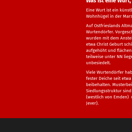
Was ist eine Wurt,
Eine Wurt ist ein künst
Wohnhügel in der Mars
Auf Ostfrieslands Altm
Wurtendörfer. Vorgesch
wurden mit dem Anstei
etwa Christ Geburt sch
aufgehöht und flächen
teilweise unter NN li
unbesiedelt.
Viele Wurtendörfer ha
fester Deiche seit etwa
beibehalten. Musterbei
Siedlungsstruktur sin
(westlich von Emden) u
Jever).