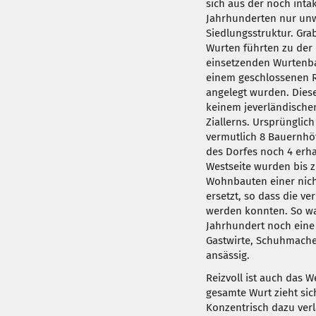
sich aus der noch inta
Jahrhunderten nur unw
Siedlungsstruktur. Gr
Wurten führten zu der
einsetzenden Wurtenb
einem geschlossenen 
angelegt wurden. Diese
keinem jeverländischen
Ziallerns. Ursprünglich
vermutlich 8 Bauernhöf
des Dorfes noch 4 erha
Westseite wurden bis 
Wohnbauten einer nich
ersetzt, so dass die v
werden konnten. So war
Jahrhundert noch eine 
Gastwirte, Schuhmach
ansässig.
Reizvoll ist auch das W
gesamte Wurt zieht sic
Konzentrisch dazu verl