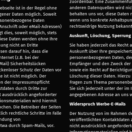
zuordenbar. Eine Zusammenfüh
anderen Datenquellen wird ni
bseite ist in der Regel ohne
behalten uns vor, diese Daten 
ener Daten möglich. Soweit
wenn uns konkrete Anhaltspunk
ersonenbezogene Daten
rechtswidrige Nutzung bekann
Anschrift oder eMail-Adressen)
t dies, soweit möglich, stets
Auskunft, Löschung, Sperrung
 Diese Daten werden ohne Ihre
ung nicht an Dritte
Sie haben jederzeit das Recht a
sen darauf hin, dass die
Auskunft über Ihre gespeicher
ternet (z.B. bei der
personenbezogenen Daten, de
ail) Sicherheitslücken
Empfänger und den Zweck der 
ckenloser Schutz der Daten vor
sowie ein Recht auf Berichtigu
e ist nicht möglich. Der
Löschung dieser Daten. Hierzu
n der Impressumspflicht
Fragen zum Thema personenb
ktdaten durch Dritte zur
Sie sich jederzeit unter der i
 ausdrücklich angeforderter
angegebenen Adresse an uns 
onsmaterialien wird hiermit
Widerspruch Werbe-E-Mails
chen. Die Betreiber der Seiten
ich rechtliche Schritte im Falle
Der Nutzung von im Rahmen de
endung von
veröffentlichten Kontaktdaten
twa durch Spam-Mails, vor.
nicht ausdrücklich angeforder
Informationsmaterialien wird 