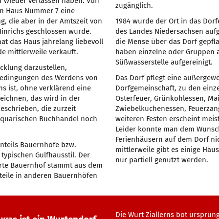
f wieder verlassen haben. Von
zugänglich.
 in Haus Nummer 7 eine
g, die aber in der Amtszeit von
1984 wurde der Ort in das Do
Hinrichs geschlossen wurde.
des Landes Niedersachsen au
hat das Haus jahrelang liebevoll
die Mense über das Dorf gepfla
e mittlerweile verkauft.
haben einzelne oder Gruppen 
Süßwasserstelle aufgereinigt.
icklung darzustellen,
Bedingungen des Werdens von
Das Dorf pflegt eine außergew
ns ist, ohne verklärend eine
Dorfgemeinschaft, zu den einz
zeichnen, das wird in der
Osterfeuer, Grünkohlessen, M
eschrieben, die zurzeit
Zwiebelkuchenessen, Feuerza
ntiquarischen Buchhandel noch
weiteren Festen erscheint meis
Leider konnte man dem Wunsc
Ferienhäusern auf dem Dorf n
nteils Bauernhöfe bzw.
mittlerweile gibt es einige Häus
typischen Gulfhausstil. Der
nur partiell genutzt werden.
ierte Bauernhof stammt aus dem
uteile in anderen Bauernhöfen
Die Wurt Ziallerns bot ursprün