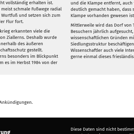
ht vollständig erhalten ist.
und die Klampe entfernt, auc
 meist schmale Fußwege radial
deutlich gemacht haben, dass s
 Wurtfuß und setzen sich zum
Klampe vorhanden gewesen ist, 
er Flur fort.
Mittlerweile wird das Dorf vo
krieg erkannten viele die
Besuchern jährlich aufgesucht, 
on Ziallerns. Deshalb wurde
wissenschaftlichen Gründen mit
innerhalb des äußeren
Siedlungsstruktur beschäftigen
haftsschutz gestellt.
Wissenschaftler auch viele Inte
lerns besonders im Blickpunkt
gerne einmal dieses friesländi
em es im Herbst 1984 von der
n Ankündigungen.
Diese Daten sind nicht bestim
rung