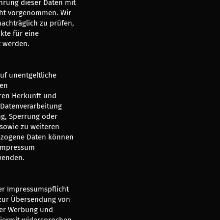
rung dieser Daten mit
cht vorgenommen. Wir
nachträglich zu prüfen,
te für eine
t werden.
uf unentgeltliche
ten
ren Herkunft und
Datenverarbeitung
ng, Sperrung oder
 sowie zu weiteren
ezogene Daten können
m Impressum
wenden.
r Impressumspflicht
 zur Übersendung von
ter Werbung und
hiermit widersprochen.