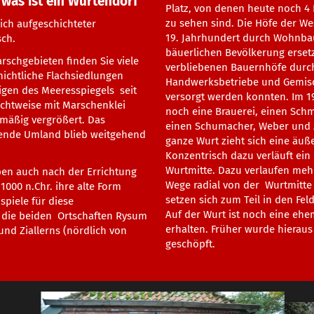
 was ist ein Wurtendorf
Platz, von denen heute noch 4 
zu sehen sind. Die Höfe der W
lich aufgeschichteter
19. Jahrhundert durch Wohnbau
ch.
bäuerlichen Bevölkerung ersetz
arschgebieten finden Sie viele
verbliebenen Bauernhöfe durch
ichtliche Flachsiedlungen
Handwerksbetriebe und Gemis
gen des Meeresspiegels seit
versorgt werden konnten. Im 1
ichtweise mit Marschenklei
noch eine Brauerei, einen Schm
mäßig vergrößert. Das
einen Schumacher, Weber und 
egende Umland blieb weitgehend
ganze Wurt zieht sich eine äuß
Konzentrisch dazu verläuft ein
Wurtmitte. Dazu verlaufen meh
ben auch nach der Errichtung
Wege radial von der Wurtmitt
 1000 n.Chr. ihre alte Form
setzen sich zum Teil in den Fel
spiele für diese
Auf der Wurt ist noch eine ehe
d die beiden Ortschaften Rysum
erhalten. Früher wurde hieraus
nd Ziallerns (nördlich von
geschöpft.