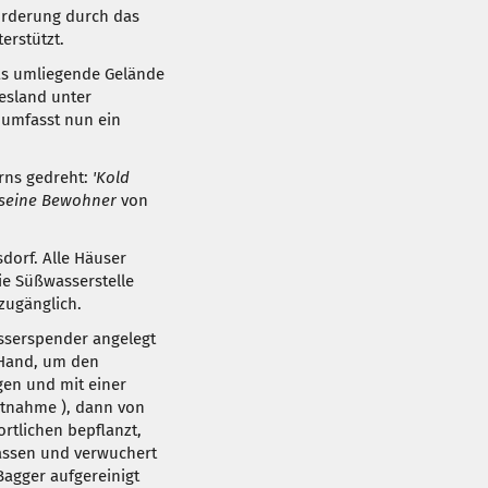
 Förderung durch das
rstützt.
as umliegende Gelände
iesland unter
 umfasst nun ein
erns gedreht:
'Kold
d seine Bewohner
von
dorf. Alle Häuser
Die Süßwasserstelle
 zugänglich.
sserspender angelegt
 Hand, um den
en und mit einer
tnahme ), dann von
rtlichen bepflanzt,
lassen und verwuchert
Bagger aufgereinigt