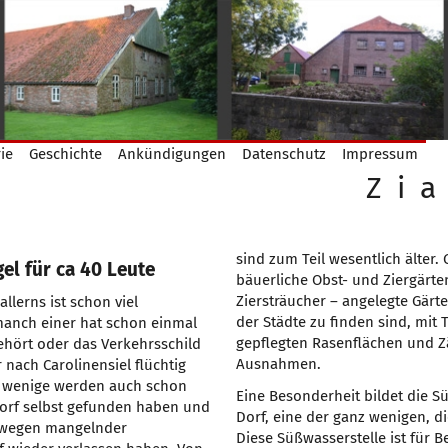
ie
Geschichte
Ankündigungen
Datenschutz
Impressum
sind zum Teil wesentlich älter. G
gel für ca 40 Leute
bäuerliche Obst- und Ziergärte
Ziersträucher – angelegte Gärt
allerns ist schon viel
der Städte zu finden sind, mit
anch einer hat schon einmal
gepflegten Rasenflächen und 
ehört oder das Verkehrsschild
Ausnahmen.
 nach Carolinensiel flüchtig
wenige werden auch schon
Eine Besonderheit bildet die S
orf selbst gefunden haben und
Dorf, eine der ganz wenigen, di
t wegen mangelnder
Diese Süßwasserstelle ist für B