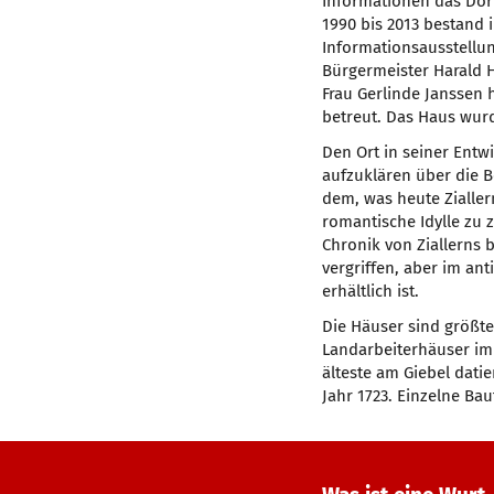
Informationen das Dor
1990 bis 2013 bestand
Informationsausstellun
Bürgermeister Harald 
Frau Gerlinde Janssen 
betreut. Das Haus wurd
Den Ort in seiner Entw
aufzuklären über die 
dem, was heute Zialler
romantische Idylle zu 
Chronik von Ziallerns b
vergriffen, aber im a
erhältlich ist.
Die Häuser sind größte
Landarbeiterhäuser im 
älteste am Giebel dat
Jahr 1723. Einzelne Ba