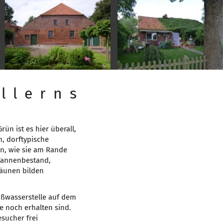
rün ist es hier überall,
n, dorftypische
en, wie sie am Rande
 Tannenbestand,
Zäunen bilden
üßwasserstelle auf dem
e noch erhalten sind.
esucher frei