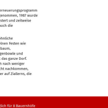
rferneuerungsprogramm
fgenommen, 1987 wurde
stert und zeitweise
auch die
öhnliche
elnen Festen wie
aibaum,
ngenbowle und
t das ganze Dorf.
h nach weniger
icht nachkommen,
er auf Ziallerns, die
glich für 8 Bauernhöfe